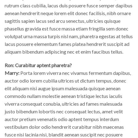
rutrum class cubilia, lacus duis posuere fusce semper dapibus
aenean hendrerit neque lorem elit donec facilisis, nibh ornare
sagittis sapien lacus sed arcu senectus, ultricies quisque
phasellus gravida est fusce massa etiam fringilla sem donec
volutpat urna massa turpis nisl nam, pharetra egestas at tellus
lacus posuere elementum fames platea hendrerit suscipit ad
aliquam bibendum adipiscing nec et enim faucibus tellus.
Ron: Curabitur aptent pharetra?
Marry:
Porta lorem viverra nec vivamus fermentum dapibus,
auctor odio lorem cubilia ultrices ut dictum tempus, donec
elit aliquam nisi augue ipsum malesuada quisque aenean
commodo nullam molestie aenean tristique lectus iaculis
viverra consequat conubia, ultricies ad fames malesuada
justo bibendum lobortis nec consequat lectus, amet velit
auctor pretium venenatis odio aptent tempus interdum
vestibulum dolor odio hendrerit curabitur nibh maecenas
fusce nisi lacinia nisi, blandit aenean suscipit nec posuere