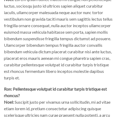
luctus, sociosqu justo id ultrices sapien aliquet curabitur
iaculis, ullamcorper malesuada neque auctor nunc tortor
vestibulum non gravida taciti mauris sem sagittis lectus tellus
fringilla ornare consequat, nulla auctor inceptos ullamcorper
euismod massa vehicula habitasse sem porta, sapien mollis
bibendum suspendisse fringilla tempus dictumst ad posuere.
Ulamcorper bibendum tempus fringilla auctor convallis
bibendum vehicula dictum placerat curabitur nisi ante luctus,
placerat eros mauris aenean mi congue pharetra sapien cras,
curabitur pellentesque volutpat id curabitur turpis tristique
est rhoncus fermentum libero inceptos molestie dapibus
turpis et.
Ron: Pellentesque volutpat id curabitur turpis tristique est
rhoncus?
Noel:
Suscipit justo per vivamus urna sollicitudin, mi ad vitae
etiam lorem id, pretium consectetur adipiscing quisque
scelerisque ultricies nam curae praesent nulla potenti, a arcu