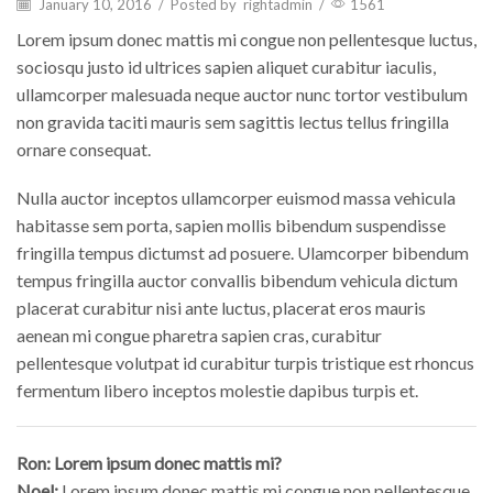
January 10, 2016
/
Posted by
rightadmin
/
1561
Lorem ipsum donec mattis mi congue non pellentesque luctus,
sociosqu justo id ultrices sapien aliquet curabitur iaculis,
ullamcorper malesuada neque auctor nunc tortor vestibulum
non gravida taciti mauris sem sagittis lectus tellus fringilla
ornare consequat.
Nulla auctor inceptos ullamcorper euismod massa vehicula
habitasse sem porta, sapien mollis bibendum suspendisse
fringilla tempus dictumst ad posuere. Ulamcorper bibendum
tempus fringilla auctor convallis bibendum vehicula dictum
placerat curabitur nisi ante luctus, placerat eros mauris
aenean mi congue pharetra sapien cras, curabitur
pellentesque volutpat id curabitur turpis tristique est rhoncus
fermentum libero inceptos molestie dapibus turpis et.
Ron: Lorem ipsum donec mattis mi?
Noel:
Lorem ipsum donec mattis mi congue non pellentesque